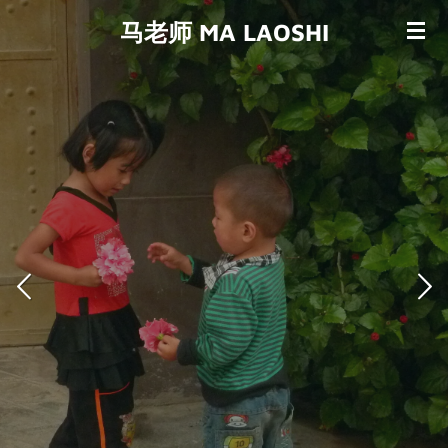
Passer
马老师 MA LAOSHI
au
contenu
principal